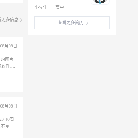
小先生
·
高中
看更多信息
查看更多简历
08月08日
铺的图片
软件,工
08月08日
0-40周
无不良嗜
准八人间住