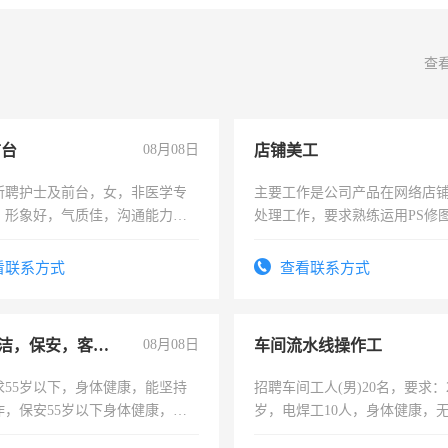
查
前台
08月08日
店铺美工
所聘护士及前台，女，非医学专
主要工作是公司产品在网络店
，形象好，气质佳，沟通能力
处理工作，要求熟练运用PS修图
试，周日休息。
作时间每天8小时，待遇优厚。
看联系方式
查看联系方式
急招保洁，保安，客服，工程
08月08日
车间流水线操作工
求55岁以下，身体健康，能坚持
招聘车间工人(男)20名，要求：2
作，保安55岁以下身体健康，有
岁，电焊工10人，身体健康，
形象端庄，遵纪守法，无犯罪记
好。薪资：4500-7000元，标