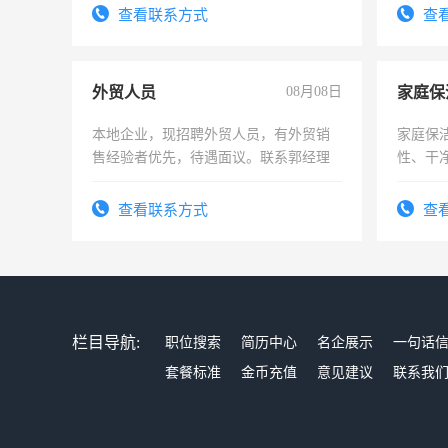
4500。
录，客
查看联系方式
查
懂电脑
能力，
外贸人员
08月08日
家庭保
本地企业，现招聘外贸人员，有外贸销
家庭保
售经验者优先，待遇面议。联系郭经理
性、干净
时间灵
太太等
查看联系方式
查
栏目导航:
职位搜索
简历中心
名企展示
一句话
套餐标准
金币充值
意见建议
联系我