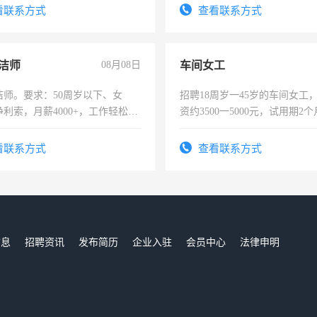
服要求45岁以下高中以上文化，
宿，免费发放劳保用品，两班
看联系方式
查看联系方式
工作认真，性格开朗有良好沟通
25号准时发放工资，工作时间1
工程，懂水电维修。
洁师
08月08日
车间女工
洁师。要求：50周岁以下、女
招聘18周岁一45岁的车间女工
利索，月薪4000+，工作轻松，
资约3500一5000元，试用期2
活，不需坐班，适合宝妈、全职
险，有年薪假，年底福利
。
看联系方式
查看联系方式
信息
招聘资讯
发布简历
企业入驻
会员中心
法律申明
们