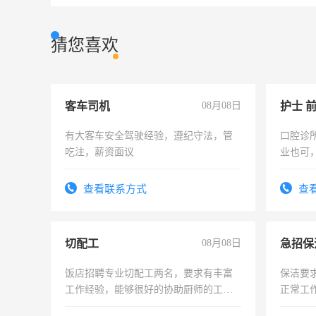
猜您喜欢
客车司机
08月08日
护士 
有大客车安全驾驶经验，遵纪守法，管
口腔诊
吃注，薪资面议
业也可
强。面
查看联系方式
查
切配工
08月08日
饭店招聘专业切配工两名，要求有丰富
保洁要
工作经验，能够很好的协助厨师的工
正常工
作。包吃住，每月有公休，工资3500-
责任心