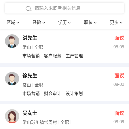
在校学生工作经验
本科
行政后勤
建筑装潢
确定
区域
经验
学历
职位
更多
三年以上工作经验
硕士
销售岗位
教师
洪先生
面议
四年以上工作经验
博士
文员
护士
08-09
常山
全职
五年以上工作经验
财务会计
传单派发
市场营销 客户服务 生产管理
十年以上工作经验
超市零售
促销导购
徐先生
面议
网络IT
保健按摩
08-09
常山
全职
市场营销 财会审计 设计策划
快递员
前台接待
收银员
技术员/工程师
吴女士
面议
08-09
水电/机修
部门经理
常山球川镇常周村
全职