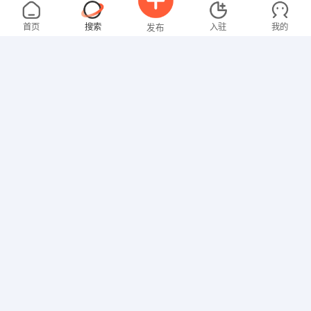
冯女士
面议
08-08
常山
全职
首页
搜索
入驻
我的
发布
市场营销
叶先生
面议
08-08
常山
全职
招聘信息
求职简历
办公文员 生产管理 工程机械
周女士
面议
08-08
江山
全职
办公文员 客户服务 生产管理
杨先生
面议
08-08
不限